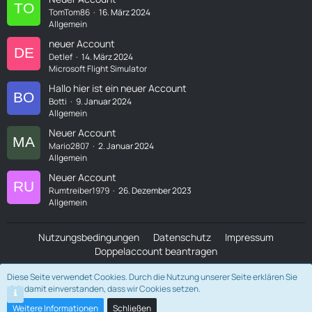
TomTom86
16. März 2024
Allgemein
neuer Account
Detlef
14. März 2024
Microsoft Flight Simulator
Hallo hier ist ein neuer Account
Botti
9. Januar 2024
Allgemein
Neuer Account
Mario2807
2. Januar 2024
Allgemein
Neuer Account
Rumtreiber1979
26. Dezember 2023
Allgemein
Nutzungsbedingungen
Datenschutz
Impressum
Doppelaccount beantragen
Diese Seite verwendet Cookies. Durch die Nutzung unserer Seite erklären Sie
Community-Software:
WoltLab Suite™ 5.5.23
sich damit einverstanden, dass wir Cookies setzen.
Community-Design:
Basic Core
von
SK-Designz.de
Weitere Informationen
Schließen