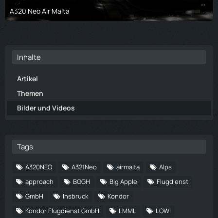
A320 Neo Air Malta
1. Januar 2023
Inhalte
Artikel
Themen
Bilder und Videos
Tags
A320NEO
A321Neo
airmalta
Alps
approach
BGGH
Big Apple
Flugdienst
GmbH
Insbruck
Kondor
Kondor Flugdienst GmbH
LMML
LOWI