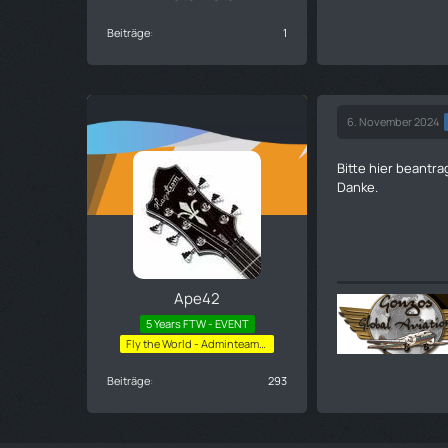
Beiträge
1
6. November 2024
Bitte hier beantr
Danke.
Ape42
5 Years FTW - EVENT
Fly the World - Adminteam-High
Beiträge
293