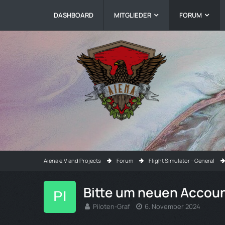
DASHBOARD
MITGLIEDER
FORUM
Aiena e.V and Projects
Forum
Flight Simulator - General
Bitte um neuen Accou
Piloten-Graf
6. November 2024