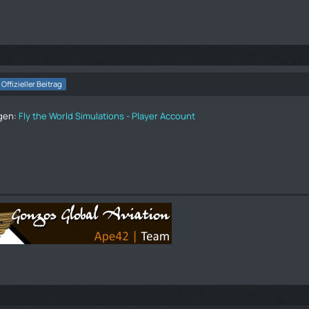
Offizieller Beitrag
agen:
Fly the World Simulations - Player Account