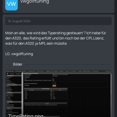
vwgolftuning
16. August 2024
Moin an alle, wie wird das Typerating gesteuert ? Ich habe für
den A320, das Rating erfüllt und bin noch bei der CPL Lizenz,
was für den A320 ja MPL sein müsste.
LG. vwgolftuning
Bilder
TypeRating.png