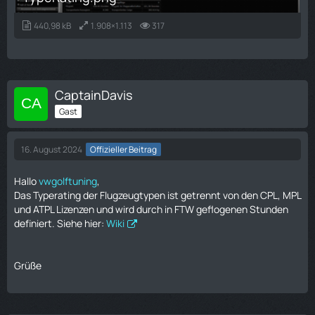
440,98 kB
1.908×1.113
317
CaptainDavis
Gast
16. August 2024
Offizieller Beitrag
Hallo
vwgolftuning
,
Das Typerating der Flugzeugtypen ist getrennt von den CPL, MPL
und ATPL Lizenzen und wird durch in FTW geflogenen Stunden
definiert. Siehe hier:
Wiki
Grüße